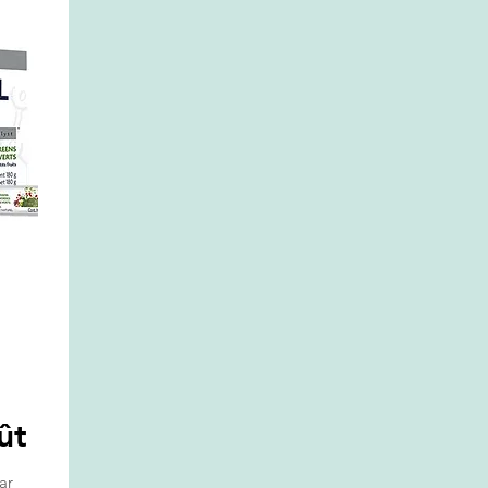
ût
ar