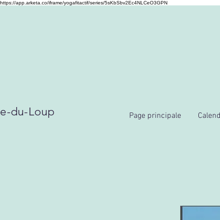
https://app.arketa.co/iframe/yogafitactif/series/5sKbSbv2Ec4NLCeO3GPN
re-du-Loup
Page principale
Calend