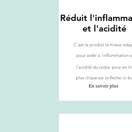
Réduit l'inflamma
et l'acidité
C'est le produit le mieux ada
pour aider a l
inflammation e
'
l'acidité du corps. pour en li
plus clique sur la
flèche
ici b
En savoir plus