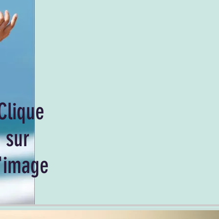
Clique
sur
l'image