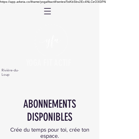
https://app.arketa.co/iframe/yogafitactif/series/5sKbSbv2Ec4NLCeO3GPN
YOGA FIT ACTIF
Rivière-du-
Loup
ABONNEMENTS
DISPONIBLES
Crée du temps pour toi, crée ton
espace.